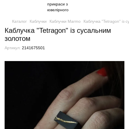
Каталог
Каблучки
Каблучки Marmo
Каблучка "Tetragon" із 
Каблучка "Tetragon" із сусальним
золотом
Артикул:
2141675501